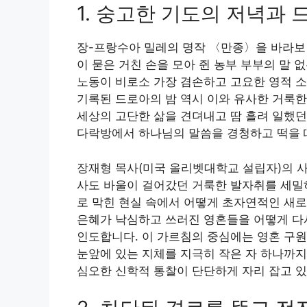
1. 숭고한 기도의 저녁과
장-프랑수아 밀레의 명작 〈만종〉을 바라보
이 묻은 거친 손을 모아 쥔 농부 부부의 말
노동이 비로소 가장 겸손하고 고요한 영적 소
기록된 드로아의 밤 역시 이와 유사한 거룩
세상의 고단한 삶을 견뎌내고 땀 흘려 일했던
다락방에서 하나님의 말씀을 경청하고 떡을 
장재형 목사(미국 올리벳대학교 설립자)의 사
사도 바울이 걸어갔던 거룩한 발자취를 세밀
로 막힌 현실 속에서 어떻게 초자연적인 새로
은혜가 낙심하고 쓰러진 영혼들을 어떻게 다
인도합니다. 이 가르침의 중심에는 영혼 구원
눈앞에 있는 지체를 지극히 작은 자 하나까지
심오한 신학적 통찰이 단단하게 자리 잡고 있