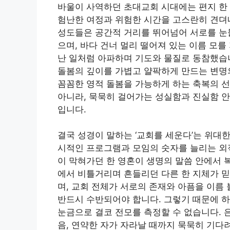
바울이 사역하던 초대교회 시대에는 편지 한
험난한 여정과 위험한 시간을 고스란히 견뎌
성도들은 공간적 거리를 뛰어넘어 서로를 눈
으며, 바다 건너 멀리 떨어져 있는 이름 모
난 일처럼 아파하며 기도와 물질로 동참했습
돌봄의 깊이를 가볍고 얄팍하게 만드는 변명의
꼼꼼한 영적 돌봄을 가능하게 하는 축복의 
아니라, 묵묵히 걸어가는 성실함과 진실함 안
입니다.
결국 성경이 말하는 ‘교회를 세운다’는 위대
시적인 프로그램과 모임의 숫자를 늘리는 외적
이 막혀가던 한 영혼이 생명의 말씀 안에서 
에서 비틀거리며 흔들리던 다른 한 지체가 
며, 교회 전체가 서로의 존재와 아픔을 이름
반드시 수반되어야 합니다. 그렇기 때문에 
눈금으로 결코 전모를 측정할 수 없습니다. 
음, 연약한 자가 자라날 때까지 묵묵히 기다