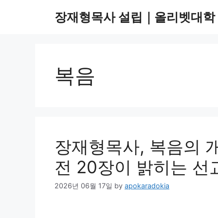
Skip
장재형목사 설립｜올리벳대학 
to
content
복음
장재형목사, 복음의 
전 20장이 밝히는 선
2026년 06월 17일
by
apokaradokia