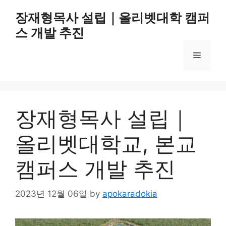
Skip
장재형목사 설립｜올리벳대학 캠퍼
to
스 개발 추진
content
Menu
장재형목사 설립｜
올리벳대학교, 본교
캠퍼스 개발 추진
2023년 12월 06일
by
apokaradokia