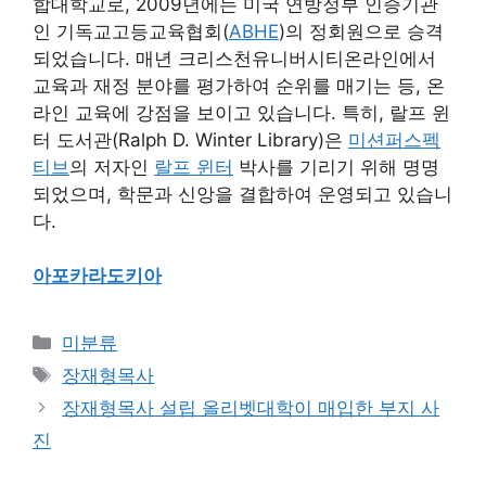
합대학교로, 2009년에는 미국 연방정부 인증기관
인 기독교고등교육협회(
ABHE
)의 정회원으로 승격
되었습니다. 매년 크리스천유니버시티온라인에서
교육과 재정 분야를 평가하여 순위를 매기는 등, 온
라인 교육에 강점을 보이고 있습니다. 특히, 랄프 윈
터 도서관(Ralph D. Winter Library)은
미션퍼스펙
티브
의 저자인
랄프 윈터
박사를 기리기 위해 명명
되었으며, 학문과 신앙을 결합하여 운영되고 있습니
다.
아포카라도키아
Categories
미분류
Tags
장재형목사
장재형목사 설립 올리벳대학이 매입한 부지 사
진