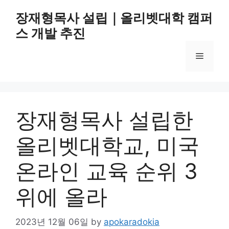
Skip
장재형목사 설립｜올리벳대학 캠퍼
to
스 개발 추진
content
Menu
장재형목사 설립한
올리벳대학교, 미국
온라인 교육 순위 3
위에 올라
2023년 12월 06일
by
apokaradokia