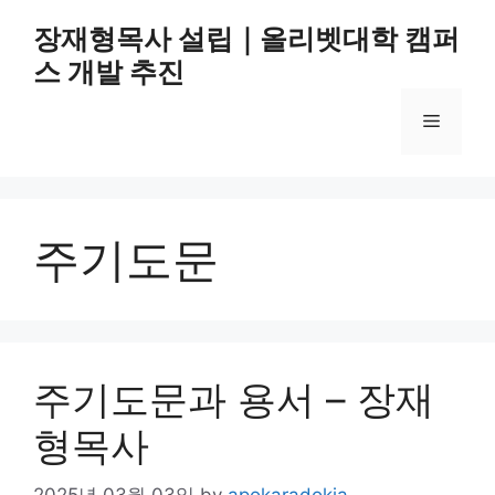
Skip
장재형목사 설립｜올리벳대학 캠퍼
to
스 개발 추진
content
Menu
주기도문
주기도문과 용서 – 장재
형목사
2025년 03월 03일
by
apokaradokia