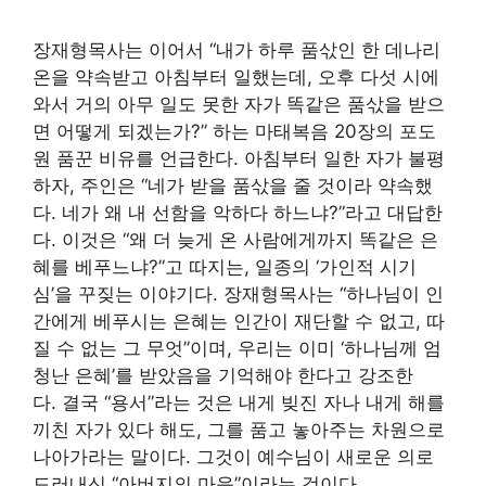
장재형목사는 이어서 “내가 하루 품삯인 한 데나리
온을 약속받고 아침부터 일했는데, 오후 다섯 시에
와서 거의 아무 일도 못한 자가 똑같은 품삯을 받으
면 어떻게 되겠는가?” 하는 마태복음 20장의 포도
원 품꾼 비유를 언급한다. 아침부터 일한 자가 불평
하자, 주인은 “네가 받을 품삯을 줄 것이라 약속했
다. 네가 왜 내 선함을 악하다 하느냐?”라고 대답한
다. 이것은 “왜 더 늦게 온 사람에게까지 똑같은 은
혜를 베푸느냐?”고 따지는, 일종의 ‘가인적 시기
심’을 꾸짖는 이야기다. 장재형목사는 “하나님이 인
간에게 베푸시는 은혜는 인간이 재단할 수 없고, 따
질 수 없는 그 무엇”이며, 우리는 이미 ‘하나님께 엄
청난 은혜’를 받았음을 기억해야 한다고 강조한
다. 결국 “용서”라는 것은 내게 빚진 자나 내게 해를
끼친 자가 있다 해도, 그를 품고 놓아주는 차원으로
나아가라는 말이다. 그것이 예수님이 새로운 의로
드러내신 “아버지의 마음”이라는 것이다.