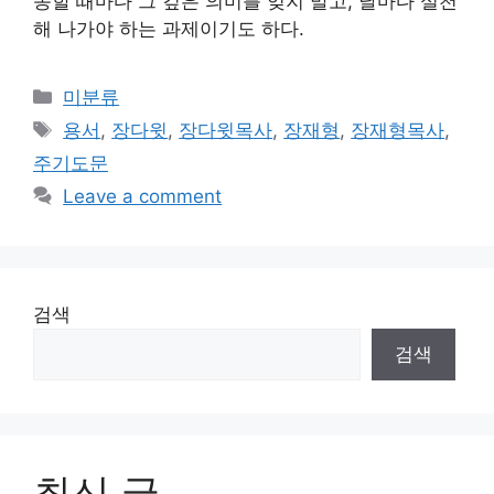
송할 때마다 그 깊은 의미를 잊지 말고, 날마다 실천
해 나가야 하는 과제이기도 하다.
Categories
미분류
Tags
용서
,
장다윗
,
장다윗목사
,
장재형
,
장재형목사
,
주기도문
Leave a comment
검색
검색
최신 글