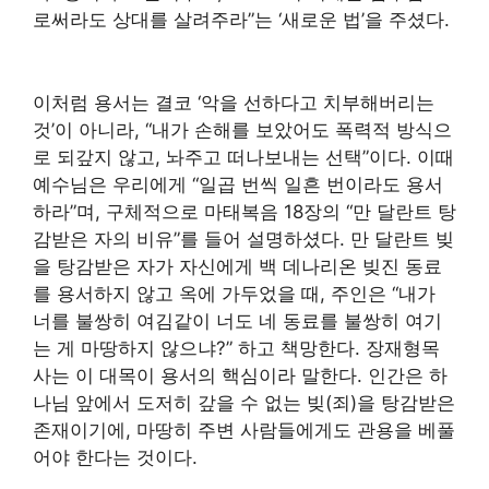
로써라도 상대를 살려주라”는 ‘새로운 법’을 주셨다.
이처럼 용서는 결코 ‘악을 선하다고 치부해버리는
것’이 아니라, “내가 손해를 보았어도 폭력적 방식으
로 되갚지 않고, 놔주고 떠나보내는 선택”이다. 이때
예수님은 우리에게 “일곱 번씩 일흔 번이라도 용서
하라”며, 구체적으로 마태복음 18장의 “만 달란트 탕
감받은 자의 비유”를 들어 설명하셨다. 만 달란트 빚
을 탕감받은 자가 자신에게 백 데나리온 빚진 동료
를 용서하지 않고 옥에 가두었을 때, 주인은 “내가
너를 불쌍히 여김같이 너도 네 동료를 불쌍히 여기
는 게 마땅하지 않으냐?” 하고 책망한다. 장재형목
사는 이 대목이 용서의 핵심이라 말한다. 인간은 하
나님 앞에서 도저히 갚을 수 없는 빚(죄)을 탕감받은
존재이기에, 마땅히 주변 사람들에게도 관용을 베풀
어야 한다는 것이다.